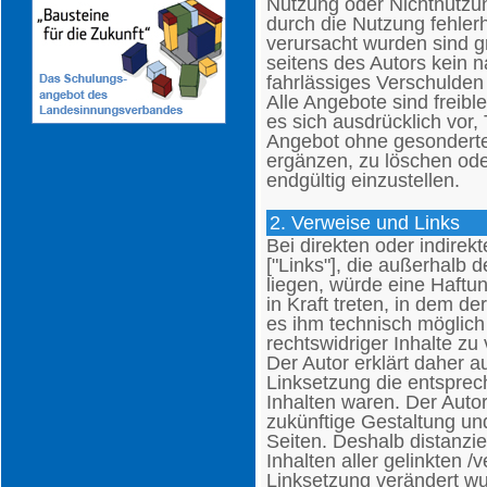
Nutzung oder Nichtnutzu
durch die Nutzung fehlerh
verursacht wurden sind g
seitens des Autors kein n
fahrlässiges Verschulden 
Alle Angebote sind freibl
es sich ausdrücklich vor,
Angebot ohne gesonderte
ergänzen, zu löschen oder
endgültig einzustellen.
2. Verweise und Links
Bei direkten oder indirek
["Links"], die außerhalb
liegen, würde eine Haftun
in Kraft treten, in dem d
es ihm technisch möglich
rechtswidriger Inhalte zu
Der Autor erklärt daher a
Linksetzung die entsprech
Inhalten waren. Der Autor 
zukünftige Gestaltung und
Seiten. Deshalb distanzier
Inhalten aller gelinkten /
Linksetzung verändert wur