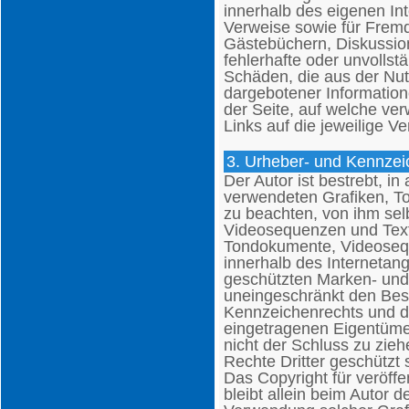
innerhalb des eigenen In
Verweise sowie für Fremd
Gästebüchern, Diskussions
fehlerhafte oder unvollst
Schäden, die aus der Nut
dargebotener Informatione
der Seite, auf welche ver
Links auf die jeweilige Ve
3. Urheber- und Kennzei
Der Autor ist bestrebt, in
verwendeten Grafiken, 
zu beachten, von ihm sel
Videosequenzen und Texte
Tondokumente, Videosequ
innerhalb des Internetan
geschützten Marken- und
uneingeschränkt den Bes
Kennzeichenrechts und de
eingetragenen Eigentümer
nicht der Schluss zu zie
Rechte Dritter geschützt 
Das Copyright für veröffen
bleibt allein beim Autor d