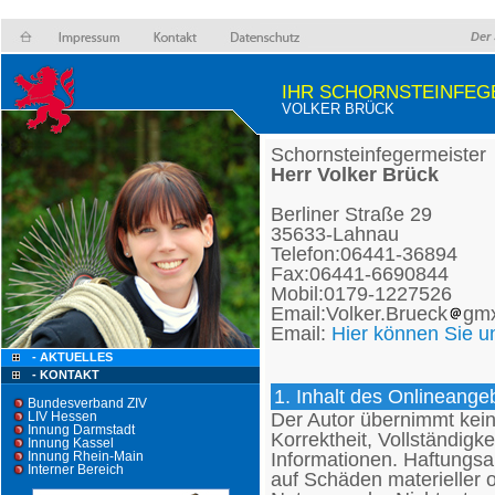
Der 
IHR SCHORNSTEINFEG
VOLKER BRÜCK
Schornsteinfegermeister
Herr Volker Brück
Berliner Straße 29
35633-Lahnau
Telefon:06441-36894
Fax:06441-6690844
Mobil:0179-1227526
Email:Volker.Brueck
gm
Email:
Hier können Sie u
- AKTUELLES
- KONTAKT
1. Inhalt des Onlineange
Bundesverband ZIV
Der Autor übernimmt keine
LIV Hessen
Innung Darmstadt
Korrektheit, Vollständigke
Innung Kassel
Informationen. Haftungsa
Innung Rhein-Main
Interner Bereich
auf Schäden materieller o